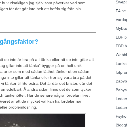
Swepi
t är huvudsakligen jag själv som påverkar vad som
igen
för det går inte helt att befria sig från sin
F4.se
Varda
MyBu
EBF
b
mgångsfaktor?
EBD
b
Webbk
de inte är bra på att tänka eller att de inte gillar att
Lanks
g gillar inte att tänka” bygger på en helt unik
ra arter som med sådan lätthet tänker ut en sådan
fofpr
ånga inte gillar att tänka eller tror sig vara bra på det
Babyb
 vi tänker till lite extra. Det är där det brister, där det
omedelbart. Å andra sidan finns det de som tycker
Babys
h tankenötter. Har de senare några fördelar i livet
Ledar
Svaret är att de mycket väl kan ha fördelar när
eller problemlösning.
Ledar
Psyko
Blogg