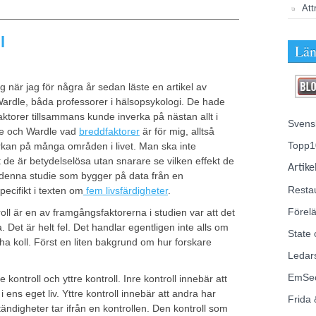
Att
l
Län
ig när jag för några år sedan läste en artikel av
rdle, båda professorer i hälsopsykologi. De hade
aktorer tillsammans kunde inverka på nästan allt i
Svens
toe och Wardle vad
breddfaktorer
är för mig, alltså
Topp1
erkan på många områden i livet. Man ska inte
 de är betydelselösa utan snarare se vilken effekt de
Artike
 denna studie som bygger på data från en
Resta
specifikt i texten om
fem livsfärdigheter
.
Förelä
roll är en av framgångsfaktorerna i studien var att det
 Det är helt fel. Det handlar egentligen inte alls om
State 
 ha koll. Först en liten bakgrund om hur forskare
Ledar
EmSe
e kontroll och yttre kontroll. Inre kontroll innebär att
 ens eget liv. Yttre kontroll innebär att andra har
Frida 
mständigheter tar ifrån en kontrollen. Den kontroll som