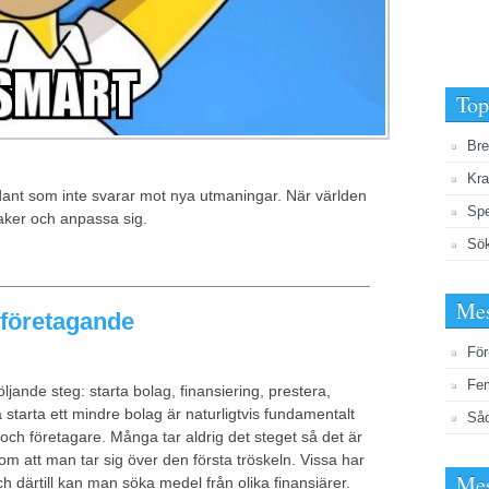
Top
Bre
Kra
ådant som inte svarar mot nya utmaningar. När världen
Spe
 saker och anpassa sig.
Sö
Mes
 företagande
För
Fem
ande steg: starta bolag, finansiering, prestera,
a starta ett mindre bolag är naturligtvis fundamentalt
Såd
och företagare. Många tar aldrig det steget så det är
om att man tar sig över den första tröskeln. Vissa har
Mes
h därtill kan man söka medel från olika finansiärer.