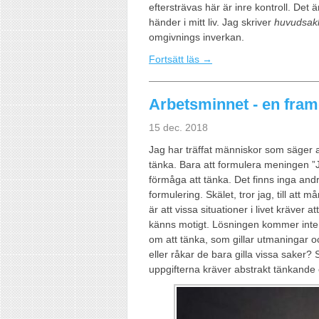
eftersträvas här är inre kontroll. De
händer i mitt liv. Jag skriver
huvudsakl
omgivnings inverkan.
Fortsätt läs →
Arbetsminnet - en fra
15 dec. 2018
Jag har träffat människor som säger att 
tänka. Bara att formulera meningen ”Ja
förmåga att tänka. Det finns inga and
formulering. Skälet, tror jag, till att m
är att vissa situationer i livet kräver att
känns motigt. Lösningen kommer inte 
om att tänka, som gillar utmaningar oc
eller råkar de bara gilla vissa saker? 
uppgifterna kräver abstrakt tänkande 