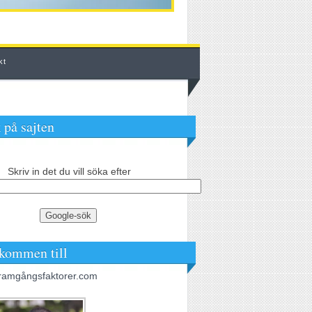
kt
 på sajten
Skriv in det du vill söka efter
kommen till
ramgångsfaktorer.com