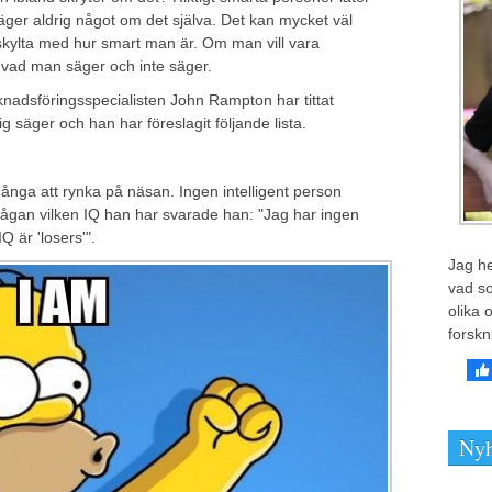
ger aldrig något om det själva. Det kan mycket väl
e skylta med hur smart man är. Om man vill vara
 vad man säger och inte säger.
nadsföringsspecialisten John Rampton har tittat
 säger och han har föreslagit följande lista.
ånga att rynka på näsan. Ingen intelligent person
rågan vilken IQ han har svarade han: "Jag har ingen
 är 'losers'".
Jag he
vad so
olika 
forskn
Nyh