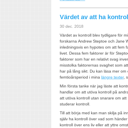
Värdet av att ha kontrol
30 dec. 2018
Värdet av kontroll blev tydligare för m
forskarna
Andrew Steptoe och Jane Wa
inledningsvis en hypotes om att fem f
livet. Dessa fem faktorer är för Step
faktorer som har en relativt svag inv
misstolka faktorernas svaghet som att
har på lång sikt. Du kan läsa mer om
femtioårsperiod i mina
längre texter
, 
Min första tanke när jag läste att kont
handlar om att utöva kontroll på andra.
att utöva kontroll utan snarare om att
studerar kontroll.
Till att börja med kan man skilja på inr
själv ha kontroll över vad som händer i
kontroll över ens liv eller att yttre o