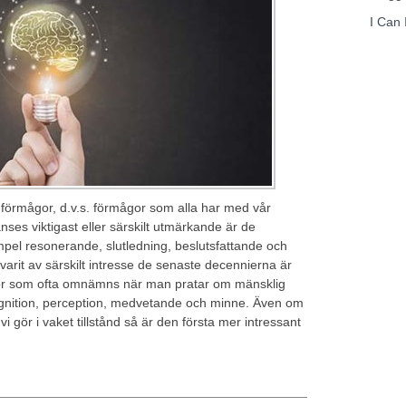
I Can 
a förmågor, d.v.s. förmågor som alla har med vår
es viktigast eller särskilt utmärkande är de
empel resonerande, slutledning, beslutsfattande och
rit av särskilt intresse de senaste decennierna är
gor som ofta omnämns när man pratar om mänsklig
gnition, perception, medvetande och minne. Även om
vi gör i vaket tillstånd så är den första mer intressant