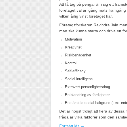
Att få tag på pengar är i sig ett fra
företaget väl är igång mäts framgång i
vilken årlig vinst företaget har.
Företagsforskaren Ravindra Jain menar
man ska kunna starta och driva ett fö
Motivation
Kreativitet
Riskbenägenhet
Kontroll
Self-efficacy
Social intelligens
Extrovert personlighetsdrag
En blandning av färdigheter
En särskild social bakgrund (t.ex. entr
Det är högst troligt att flera av dessa 
fråga är vilka faktorer som den samla
Fortsätt läs →