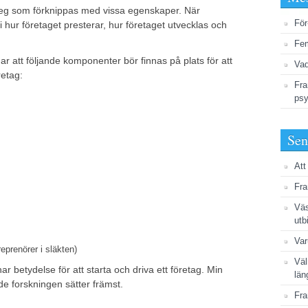
msteg som förknippas med vissa egenskaper. När
För
 hur företaget presterar, hur företaget utvecklas och
Fem
 att följande komponenter bör finnas på plats för att
Vad
retag:
Fra
psy
Sen
Att
Fra
Väs
utb
Var
eprenörer i släkten)
Väl
har betydelse för att starta och driva ett företag. Min
län
de forskningen sätter främst.
Fra