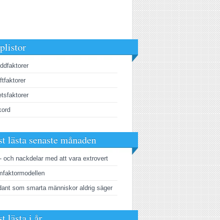
plistor
ddfaktorer
ftfaktorer
tsfaktorer
kord
t lästa senaste månaden
- och nackdelar med att vara extrovert
faktormodellen
ant som smarta människor aldrig säger
t lästa i år