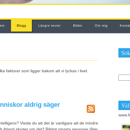
em
Blogg
Längre texter
Bilder
Om mig
Konta
Sök
a faktorer som ligger bakom att vi lyckas i livet.
niskor aldrig säger
Väl
www.f
ntelligens? Visste du att det är vanligare att de mindre
 ibland skryter om det? Riktigt smarta personer låter