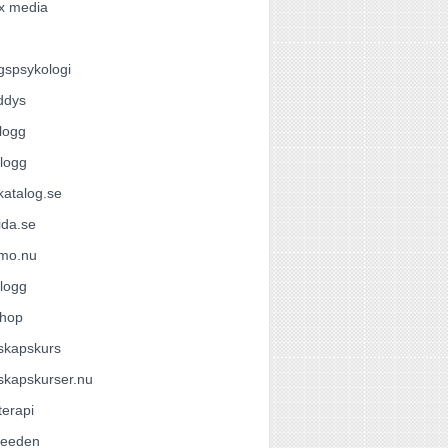
x media
gspsykologi
ddys
logg
logg
atalog.se
ida.se
omo.nu
logg
hop
skapskurs
skapskurser.nu
terapi
feeden