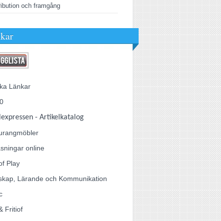
ribution och framgång
kar
ka Länkar
0
lexpressen - Artikelkatalog
urangmöbler
sningar online
of Play
skap, Lärande och Kommunikation
c
& Fritiof