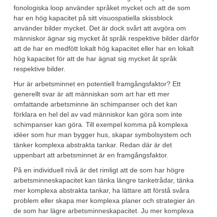
fonologiska loop använder språket mycket och att de som
har en hög kapacitet på sitt visuospatiella skissblock
använder bilder mycket. Det är dock svårt att avgöra om
människor ägnar sig mycket åt språk respektive bilder därför
att de har en medfött lokalt hög kapacitet eller har en lokalt
hög kapacitet för att de har ägnat sig mycket åt språk
respektive bilder.
Hur är arbetsminnet en potentiell framgångsfaktor? Ett
generellt svar är att människan som art har ett mer
omfattande arbetsminne än schimpanser och det kan
förklara en hel del av vad människor kan göra som inte
schimpanser kan göra. Till exempel komma på komplexa
idéer som hur man bygger hus, skapar symbolsystem och
tänker komplexa abstrakta tankar. Redan där är det
uppenbart att arbetsminnet är en framgångsfaktor.
På en individuell nivå är det rimligt att de som har högre
arbetsminneskapacitet kan tänka längre tanketrådar, tänka
mer komplexa abstrakta tankar, ha lättare att förstå svåra
problem eller skapa mer komplexa planer och strategier än
de som har lägre arbetsminneskapacitet. Ju mer komplexa