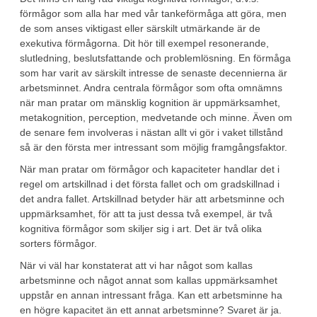
förmågor som alla har med vår tankeförmåga att göra, men
de som anses viktigast eller särskilt utmärkande är de
exekutiva förmågorna. Dit hör till exempel resonerande,
slutledning, beslutsfattande och problemlösning. En förmåga
som har varit av särskilt intresse de senaste decennierna är
arbetsminnet. Andra centrala förmågor som ofta omnämns
när man pratar om mänsklig kognition är uppmärksamhet,
metakognition, perception, medvetande och minne. Även om
de senare fem involveras i nästan allt vi gör i vaket tillstånd
så är den första mer intressant som möjlig framgångsfaktor.
När man pratar om förmågor och kapaciteter handlar det i
regel om artskillnad i det första fallet och om gradskillnad i
det andra fallet. Artskillnad betyder här att arbetsminne och
uppmärksamhet, för att ta just dessa två exempel, är två
kognitiva förmågor som skiljer sig i art. Det är två olika
sorters förmågor.
När vi väl har konstaterat att vi har något som kallas
arbetsminne och något annat som kallas uppmärksamhet
uppstår en annan intressant fråga. Kan ett arbetsminne ha
en högre kapacitet än ett annat arbetsminne? Svaret är ja.