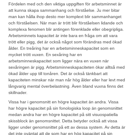
Fördelen med och den viktiga uppgiften för arbetsminnet är
att kunna skapa sammanhang och förståelse. Ju mer bitar
man kan hålla ihop desto mer komplext blir sammanhanget
och förståelsen. När man är trött blir förståelsen lidande och
komplexa fenomen blir antingen förenklade eller obegripliga.
Arbetsminnets kapacitet är inte bara en fråga om att vara
trött eller pigg, det är också något som förändras med ökad
ålder. En treåring har en arbetsminneskapacitet som en
mycket trött vuxen. En sexåring har en
arbetsminneskapacitet som ligger nära en vuxen när
sexåringen är pigg. Arbetsminneskapaciteten ökar alltså med
ökad ålder upp till tonåren. Det är också tänkbart att
kapaciteten minskar när man når hög ålder eller har levt med
långvarig mental överbelastning. Även bland vuxna finns det
skillnader.
Vissa har i genomsnitt en högre kapacitet än andra. Vissa
har högre kapacitet på sin fonologiska loop än genomsnittet
medan andra har en högre kapacitet på sitt visuospatiella
skissblock än genomsnittet. Detta betyder också att vissa
ligger under genomsnittet på ett av dessa system. Av detta är
det inte oväntat att de som har en hög kapacitet på sin