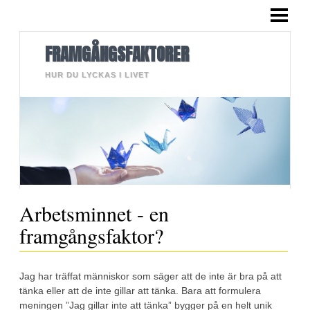
HEM
BLOGG
FRAMGÅNGSFAKTORER
LÄNGRE TEXTER
HUR DU LYCKAS I LIVET
BILDER
OM MIG
KONTAKT
Arbetsminnet - en
framgångsfaktor?
Jag har träffat människor som säger att de inte är bra på att
tänka eller att de inte gillar att tänka. Bara att formulera
meningen ”Jag gillar inte att tänka” bygger på en helt unik