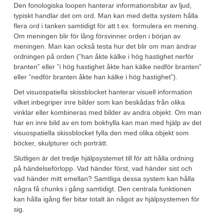
Den fonologiska loopen hanterar informationsbitar av ljud,
typiskt handlar det om ord. Man kan med detta system hålla
flera ord i tanken samtidigt för att t.ex. formulera en mening.
Om meningen blir för lång försvinner orden i början av
meningen. Man kan också testa hur det blir om man ändrar
ordningen på orden (”han åkte kälke i hög hastighet nerför
branten” eller ”i hög hastighet åkte han kälke nedför branten”
eller ”nedför branten åkte han kälke i hög hastighet”).
Det visuospatiella skissblocket hanterar visuell information
vilket inbegriper inre bilder som kan beskådas från olika
vinklar eller kombineras med bilder av andra objekt. Om man
har en inre bild av en tom bokhylla kan man med hjälp av det
visuospatiella skissblocket fylla den med olika objekt som
böcker, skulpturer och porträtt.
Slutligen är det tredje hjälpsystemet till för att hålla ordning
på händelseförlopp. Vad händer först, vad händer sist och
vad händer mitt emellan? Samtliga dessa system kan hålla
några få chunks i gång samtidigt. Den centrala funktionen
kan hålla igång fler bitar totalt än något av hjälpsystemen för
sig.