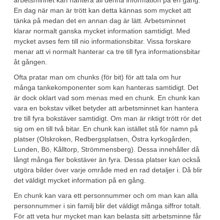
arbetsminnet kan hantera all denna information på en gång.
En dag när man är trött kan detta kännas som mycket att
tänka på medan det en annan dag är lätt. Arbetsminnet
klarar normalt ganska mycket information samtidigt. Med
mycket avses fem till nio informationsbitar. Vissa forskare
menar att vi normalt hanterar ca tre till fyra informationsbitar
åt gången.
Ofta pratar man om chunks (för bit) för att tala om hur
många tankekomponenter som kan hanteras samtidigt. Det
är dock oklart vad som menas med en chunk. En chunk kan
vara en bokstav vilket betyder att arbetsminnet kan hantera
tre till fyra bokstäver samtidigt. Om man är riktigt trött rör det
sig om en till två bitar. En chunk kan istället stå för namn på
platser (Olskroken, Redbergsplatsen, Östra kyrkogården,
Lunden, Bö, Kålltorp, Strömmensberg). Dessa innehåller då
långt många fler bokstäver än fyra. Dessa platser kan också
utgöra bilder över varje område med en rad detaljer i. Då blir
det väldigt mycket information på en gång.
En chunk kan vara ett personnummer och om man kan alla
personnummer i sin familj blir det väldigt många siffror totalt.
För att veta hur mycket man kan belasta sitt arbetsminne får