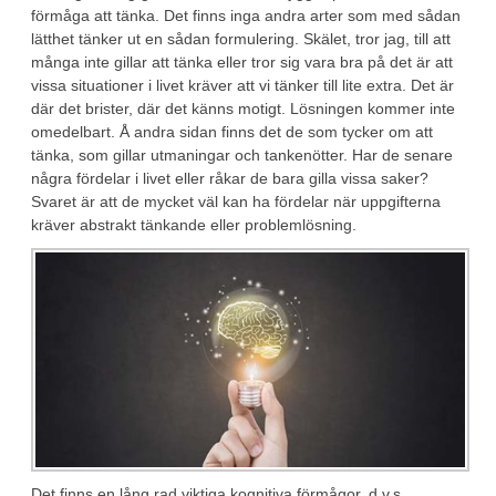
förmåga att tänka. Det finns inga andra arter som med sådan
lätthet tänker ut en sådan formulering. Skälet, tror jag, till att
många inte gillar att tänka eller tror sig vara bra på det är att
vissa situationer i livet kräver att vi tänker till lite extra. Det är
där det brister, där det känns motigt. Lösningen kommer inte
omedelbart. Å andra sidan finns det de som tycker om att
tänka, som gillar utmaningar och tankenötter. Har de senare
några fördelar i livet eller råkar de bara gilla vissa saker?
Svaret är att de mycket väl kan ha fördelar när uppgifterna
kräver abstrakt tänkande eller problemlösning.
Det finns en lång rad viktiga kognitiva förmågor, d.v.s.