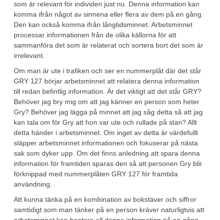
som är relevant för individen just nu. Denna information kan
komma ifrån något av sinnena eller flera av dem på en gång.
Den kan också komma ifrån långtidsminnet. Arbetsminnet
processar informationen från de olika källorna för att
sammanföra det som är relaterat och sortera bort det som är
irrelevant.
Om man är ute i trafiken och ser en nummerplåt där det står
GRY 127 börjar arbetsminnet att relatera denna information
till redan befintlig information. Är det viktigt att det står GRY?
Behöver jag bry mig om att jag känner en person som heter
Gry? Behöver jag lägga på minnet att jag såg detta så att jag
kan tala om för Gry att hon var ute och rullade på stan? Allt
detta händer i arbetsminnet. Om inget av detta är värdefullt
släpper arbetsminnet informationen och fokuserar på nästa
sak som dyker upp. Om det finns anledning att spara denna
information för framtiden sparas den så att personen Gry blir
förknippad med nummerplåten GRY 127 för framtida
användning.
Att kunna tänka på en kombination av bokstäver och siffror
samtidigt som man tänker på en person kräver naturligtvis att