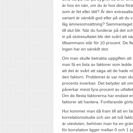
är hos en vän, om du är hos dina förä
som är fet eller lätt? Är den extrasalt
variant är särskilt god eller på att du 
låg ämnesomsättning? Sammantaget fi
till slut blir. När du funderar på det o
in på slutresultatet blir det svårt att 
tillsammans står för 10 procent. De fl
ingen har en särskilt stor.
Om man skulle betrakta uppgiften att 
man få en lista av faktorer som ledde t
att det är svårt att säga att de hade 
den faktorn. Problemet är var man ska
procents inverkan. Det betyder att o
påverkar minst fyra procent av utfallet 
Om de flesta faktorerna har endast e
faktorer att hantera. Fortfarande görb
Hur kommer man då fram till att en f
korrelationsstudie och ser att två fak
är utesluten, behöver man ha en grän
för korrelation ligger mellan 0 och 1 (