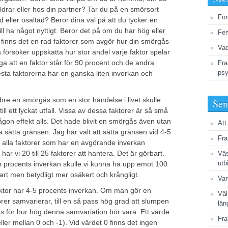
ldrar eller hos din partner? Tar du på en smörsort
För
ad eller osaltad? Beror dina val på att du tycker en
vill ha något nyttigt. Beror det på om du har hög eller
Fem
nns det en rad faktorer som avgör hur din smörgås
Vad
ch försöker uppskatta hur stor andel varje faktor spelar
säga att en faktor står för 90 procent och de andra
Fra
psy
esta faktorerna har en ganska liten inverkan och
bre en smörgås som en stor händelse i livet skulle
Sen
ill ett lyckat utfall. Vissa av dessa faktorer är så små
någon effekt alls. Det hade blivit en smörgås även utan
Att
 sätta gränsen. Jag har valt att sätta gränsen vid 4-5
Fra
m alla faktorer som har en avgörande inverkan
har vi 20 till 25 faktorer att hantera. Det är görbart.
Väs
utb
n procents inverkan skulle vi kunna ha upp emot 100
art men betydligt mer osäkert och krångligt.
Var
aktor har 4-5 procents inverkan. Om man gör en
Väl
torer samvarierar, till en så pass hög grad att slumpen
län
s för hur hög denna samvariation bör vara. Ett värde
Fra
eller mellan 0 och -1). Vid värdet 0 finns det ingen