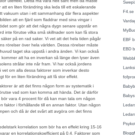
 stor uteffekt. Detta må vara helt sant men då måste
Swepi
 att en liten förändring ska leda till ett eskalerande
F4.se
i ett vakuum utan i ett sammanhang där flera aspekter
bilden att en fjäril som fladdrar med sina vingar i
Varda
flödet som gör att det några dygn senare uppstår en
MyBu
d inte förutse vilka små skillnader som kan få stora
 säker på en rad saker. Vi vet att det hela tiden pågår
EBF
b
ens rörelser över hela världen. Dessa rörelser måste
EBD
b
ver huvud taget ska uppstå i andra änden. Vi kan också
id kommer att ha en inverkan så länge den lyser även
Webbk
lens strålar inte når fram. Vi har också jordens
Lanks
 vi vet om alla dessa faktorer som inverkar desto
gt för en liten förändring att få stor effekt.
fofpr
torer är att det finns någon form av systematik i
Babyb
förutse vad som kan komma att hända. Det är därför
Babys
en bör vara 4 procent för då kan man tala om någon
n faktor i förhållande till en annan faktor. Utan någon
Ledar
lumpen och då är det svårt att avgöra om det finns
Ledar
Psyko
medelstark korrelation som bör ha en effekt kring 15-16
Blogg
varar en korrelationskoefficient på 0.4. Faktorer som