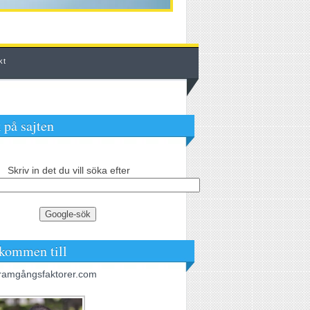
kt
 på sajten
Skriv in det du vill söka efter
kommen till
ramgångsfaktorer.com