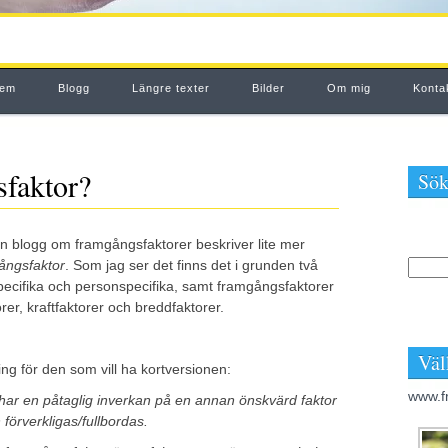
em
Blogg
Längre texter
Bilder
Om mig
Konta
sfaktor?
Sök
 en blogg om framgångsfaktorer beskriver lite mer
ångsfaktor
. Som jag ser det finns det i grunden två
ecifika och personspecifika, samt framgångsfaktorer
rer, kraftfaktorer och breddfaktorer.
Väl
g för den som vill ha kortversionen:
www.f
har en påtaglig inverkan på en annan önskvärd faktor
 förverkligas/fullbordas.