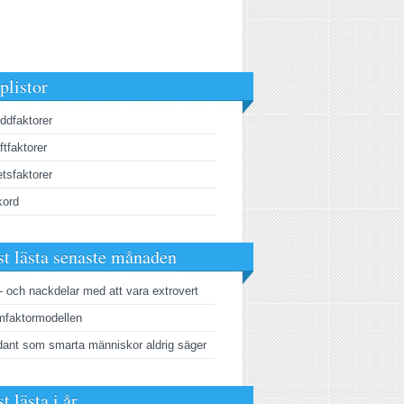
plistor
ddfaktorer
ftfaktorer
tsfaktorer
kord
t lästa senaste månaden
- och nackdelar med att vara extrovert
faktormodellen
ant som smarta människor aldrig säger
t lästa i år