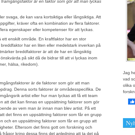
 en framgångsfaktor är en faktor som gör att man lyckas
r svaga, de kan vara kortsiktiga eller långsiktiga. Att
pgifter, kräver ofta en kombination av flera faktorer.
lera egenskaper eller kompetenser för att lyckas.
 ett enskilt område. En kraftfaktor har en stor
 breddfaktor har en liten eller medelstark inverkan på
tmärker breddfaktorer är att de har en långsiktig
nskvärda på sikt då de bidrar till att vi lyckas inom
oner, hälsa, rikedom).
Jag he
vad so
mgångsfaktorer är de faktorer som gör att man
olika 
ppdrag. Denna sorts faktorer är områdesspecifika. De
forskn
mgångsrik artist eller hur man lyckas att få ett team
att det kan finnas en uppsättning faktorer som gör
roende av vem man är innan man blev artist. På ett
att det finns en uppsättning faktorer som får en grupp
n och en uppsättning faktorer som får en grupp att
Nyh
gheter. Eftersom det finns gott om forskning och
frågor kring dessa finns det anledning att ta det på