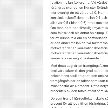
relation mellan faktorerna. Vid värdet 
förändras sker det en lika stor föränd
mer ovanligt än ett värde på 0. När m
korrelationskoefficient mellan 0.1 oc
allt över 0.5 (ibland 0.6) betraktas so
Om man bara har tillräckligt mycket da
som faktisk och allt annat än slump. F
för att kunna tala om en samvariation
är den andel mellan de två faktorerna
motsvarar det en korrelationskoefficie
motsvarar det en korrelationskoeffici
kunna tala om något bestående.
Med detta sagt är en framgångsfaktor
önskvärd faktor till den grad att den 
enkelhetens skull antar att den önskvä
framgångsfaktor en faktor som utan tv
minst består av 4 procent. Detta bety
procenten av den totala effekt som kr
De som tror på fjärilseffekten skulle 
procent för att leda till en förändring,