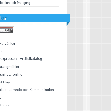
ribution och framgång
kar
ka Länkar
0
lexpressen - Artikelkatalog
urangmöbler
sningar online
of Play
skap, Lärande och Kommunikation
c
& Fritiof