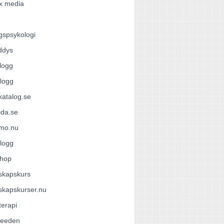
x media
gspsykologi
ddys
logg
logg
atalog.se
ida.se
omo.nu
logg
hop
skapskurs
skapskurser.nu
terapi
feeden