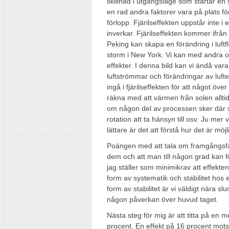
skillnad i utgångsläge som startar en
en rad andra faktorer vara på plats för
förlopp. Fjärilseffekten uppstår inte 
inverkar. Fjärilseffekten kommer ifrån 
Peking kan skapa en förändring i luft
storm i New York. Vi kan med andra or
effekter. I denna bild kan vi ändå vara
luftströmmar och förändringar av luft
ingå i fjärilseffekten för att något ö
räkna med att värmen från solen allt
om någon del av processen sker där so
rotation att ta hänsyn till osv. Ju mer
lättare är det att förstå hur det är möjli
Poängen med att tala om framgångsfak
dem och att man till någon grad kan 
jag ställer som minimikrav att effekt
form av systematik och stabilitet hos e
form av stabilitet är vi väldigt nära s
någon påverkan över huvud taget.
Nästa steg för mig är att titta på en 
procent. En effekt på 16 procent mots