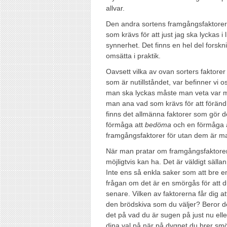
allvar.
Den andra sortens framgångsfaktorer 
som krävs för att just jag ska lyckas i 
synnerhet. Det finns en hel del forsk
omsätta i praktik.
Oavsett vilka av ovan sorters faktorer 
som är nutillståndet, var befinner vi o
man ska lyckas måste man veta var m
man ana vad som krävs för att förändra
finns det allmänna faktorer som gör det
förmåga att
bedöma
och en förmåga 
framgångsfaktorer för utan dem är man
När man pratar om framgångsfaktorer ä
möjligtvis kan ha. Det är väldigt säll
Inte ens så enkla saker som att bre e
frågan om det är en smörgås för att du
senare. Vilken av faktorerna får dig a
den brödskiva som du väljer? Beror d
det på vad du är sugen på just nu elle
dina val på när på dygnet du brer s