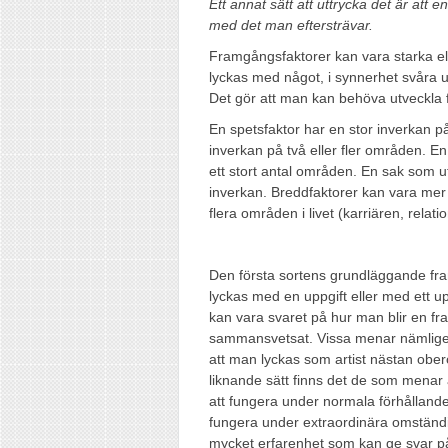
Ett annat sätt att uttrycka det är att
med det man eftersträvar.
Framgångsfaktorer kan vara starka elle
lyckas med något, i synnerhet svåra up
Det gör att man kan behöva utveckla f
En spetsfaktor har en stor inverkan på
inverkan på två eller fler områden. En
ett stort antal områden. En sak som u
inverkan. Breddfaktorer kan vara mer ö
flera områden i livet (karriären, relati
Den första sortens grundläggande fra
lyckas med en uppgift eller med ett u
kan vara svaret på hur man blir en fra
sammansvetsat. Vissa menar nämligen 
att man lyckas som artist nästan obe
liknande sätt finns det de som menar 
att fungera under normala förhållande
fungera under extraordinära omständi
mycket erfarenhet som kan ge svar på 