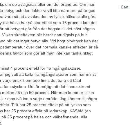
rks om de avlägsnas eller om de förändras. Om man
I Can 
a betyg och den faktor vi vill titta närmare på är god
na vara så att avsaknaden av fysisk hälsa skulle göra
ysisk hälsa har så stor effekt som 16 procent kan det
att betyget går från det högsta till det näst högsta
. Vilken sluteffekten blir beror naturligtvis på hur
ånd blir det inget betyg alls. Vid högt blodtryck kan det
oppstemperatur över det normala kanske effekten är så
t denna faktor som gör att man inte kan tänka riktigt
 minst 4 procent effekt för framgångsfaktorer.
ar jag valt att kalla framgångsfaktorer som har minst
r varje enskilt område finns det bara ett fåtal
a fem stycken. Det är möjligt att det finns extremt
 på mellan 25 och 50 procent. När man kommer till en
eller max två inom varje område. Jag känner till några
fekt. Tillit har 25 procent effekt på att lyckas som
 har 25 procent effekt på ledarskap. KASAM (en
på 25 procent på hälsa och välbefinnande. Alla
t.