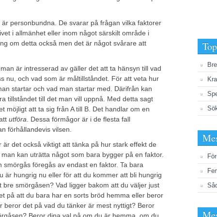
är personbundna. De svarar på frågan vilka faktorer
livet i allmänhet eller inom något särskilt område i
ning om detta också men det är något svårare att
Top
Bre
man är intresserad av gäller det att ta hänsyn till vad
ss nu, och vad som är måltillståndet. För att veta hur
Kra
an startar och vad man startar med. Därifrån kan
Spe
 tillståndet till det man vill uppnå. Med detta sagt
Sö
 möjligt att ta sig från A till B. Det handlar om en
att
utföra
. Dessa förmågor är i de flesta fall
 förhållandevis vilsen.
Mes
r det också viktigt att tänka på hur stark effekt de
an man kan uträtta något som bara bygger på en faktor.
För
n smörgås föregås av endast en faktor. Ta bara
Fem
 är hungrig nu eller för att du kommer att bli hungrig
tt bre smörgåsen? Vad ligger bakom att du väljer just
Såd
et på att du bara har en sorts bröd hemma eller beror
r beror det på vad du tänker är mest nyttigt? Beror
Mes
mörgåsen? Beror dina val på om du är hemma, om du