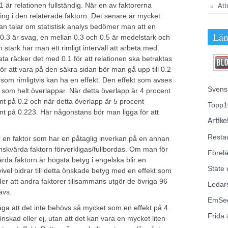
1 är relationen fullständig. När en av faktorerna
Att
ring i den relaterade faktorn. Det senare är mycket
an talar om statistisk analys bedömer man att en
Län
h 0.3 är svag, en mellan 0.3 och 0.5 är medelstark och
m stark har man ett rimligt intervall att arbeta med.
ta räcker det med 0.1 för att relationen ska betraktas
ör att vara på den säkra sidan bör man gå upp till 0.2
 som rimligtvis kan ha en effekt. Den effekt som avses
Svens
 som helt överlappar. När detta överlapp är 4 procent
nt på 0.2 och när detta överlapp är 5 procent
Topp1
ent på 0.223. Här någonstans bör man ligga för att
Artike
Resta
 en faktor som har en påtaglig inverkan på en annan
önskvärda faktorn förverkligas/fullbordas. Om man för
Förelä
rda faktorn är högsta betyg i engelska blir en
State 
ivel bidrar till detta önskade betyg med en effekt som
der att andra faktorer tillsammans utgör de övriga 96
Ledar
ävs.
EmSe
säga att det inte behövs så mycket som en effekt på 4
Frida 
 önskad eller ej, utan att det kan vara en mycket liten