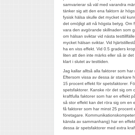
samvarierar så väl med varandra mä
tänker sig att den ena faktorn är högst
fysisk hälsa skulle det mycket väl kun
det omöjligt att nå högsta betyg. Om f
vara den avgörande skillnaden som gör 
om hälsan sviktar vid nästa testtillfälle
mycket hälsan sviktar. Vid hjärtstillest
ha en viss effekt. Vid 0.5 graders kr
liten att den inte märks eller så är de
klart i slutet av testtiden.
Jag kallar alltså alla faktorer som har
Eftersom vissa av dessa är starkare h
15 procent effekt för spetsfaktorer. Fö
spetsfaktorer. Kanske rör det sig om c
kraftfulla faktorer som har en effekt
så stor effekt kan det röra sig om en 
få faktorer som har minst 25 procent ef
företagare. Kommunikationskompetens
känsla av sammanhang) har en effekt 
dessa är spetsfaktorer med extra kraf