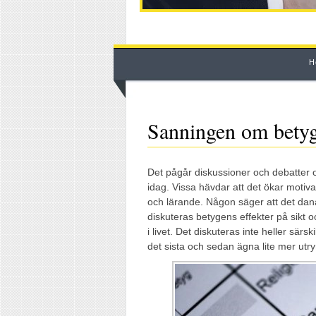
H
Sanningen om bety
Det pågår diskussioner och debatter om
idag. Vissa hävdar att det ökar motiva
och lärande. Någon säger att det dana
diskuteras betygens effekter på sikt o
i livet. Det diskuteras inte heller särs
det sista och sedan ägna lite mer utr