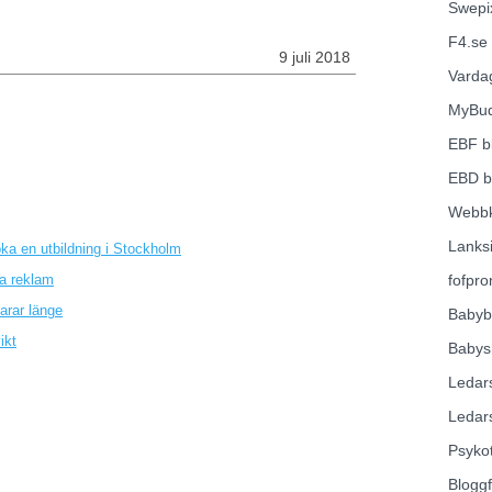
Swepi
F4.se
9 juli 2018
Varda
MyBu
EBF
b
EBD
b
Webbk
Lanks
ka en utbildning i Stockholm
a reklam
fofpr
arar länge
Babyb
ikt
Babys
Ledar
Ledar
Psyko
Blogg