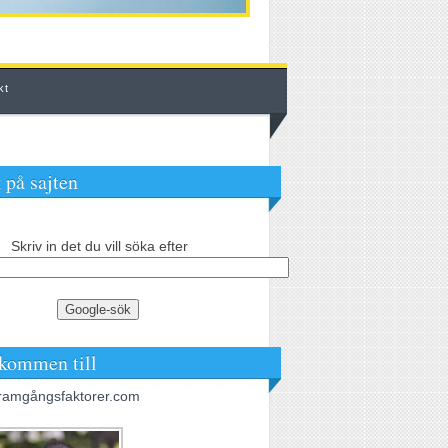
kt
 på sajten
Skriv in det du vill söka efter
kommen till
ramgångsfaktorer.com