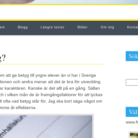
em
Blogg
Längre texter
Bilder
Om mig
Konta
g?
Sök
 att ge betyg till yngre elever än vi har i Sverige
tionen och andra menar att det är bra för utveckling
r karaktären. Kanske är det allt på en gång. Sällan
ch i vilken mån de är framgångsfaktorer för att lyckas
kilt ofta vad betyg står för. Jag ska kort säga något om
ymme åt effekterna.
Väl
www.f