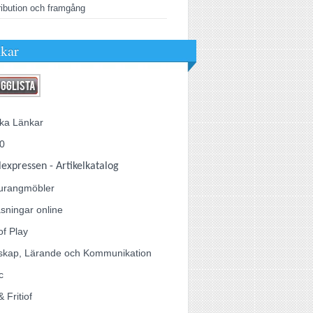
ribution och framgång
kar
ka Länkar
0
lexpressen - Artikelkatalog
urangmöbler
sningar online
of Play
skap, Lärande och Kommunikation
c
& Fritiof