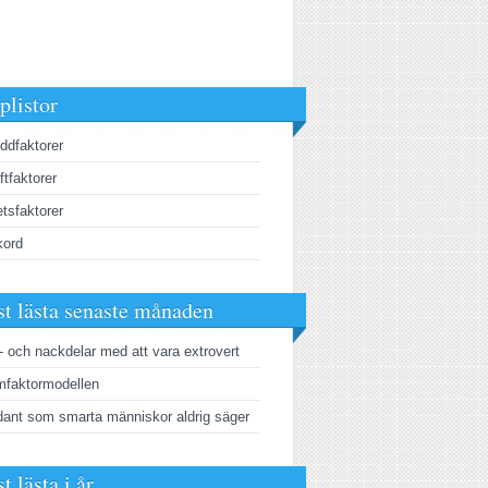
plistor
ddfaktorer
ftfaktorer
tsfaktorer
kord
t lästa senaste månaden
- och nackdelar med att vara extrovert
faktormodellen
ant som smarta människor aldrig säger
t lästa i år