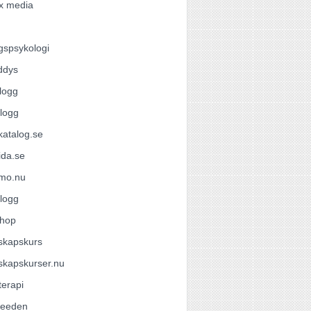
x media
gspsykologi
ddys
logg
logg
atalog.se
ida.se
omo.nu
logg
hop
skapskurs
skapskurser.nu
terapi
feeden