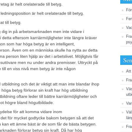
etag är helt orelaterade till betyg.
För
edningsposition är helt orelaterade till betyg.
Fem
t till betyg.
Vad
dig in på arbetsmarknaden men inte vidare i
Fra
t i detta eftersom karriärmöjligheter inte längre kräver
psy
on som har höga betyg är en intelligent,
erson. Även om en människa skulle ha nytta av detta
person liten hjälp av det i arbetslivet. Möjligtvis får
Sen
sutövare men nu under andra premisser. Uttryckt på
 till en viss nivå men betyg är inte någon
Att
Fra
tbildning och det är viktigt att man inte blandar ihop
Väs
höga betyg förlorar sin kraft har hög utbildning
utb
tbildning oftare leder till bättre karriärmöjligheter och
ågot högre bland högutbildade.
Var
etydelse för att komma vidare inom
Väl
r det för mycket godtycke bakom betygen så att det
län
en kan ett ämne bäst är de som får de bästa betygen.
Fra
rknaden förlorar betyg sin kraft. Då har hög