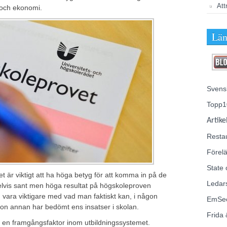
Att
r och ekonomi.
Län
Svens
Topp1
Artike
Resta
Förelä
State 
t är viktigt att ha höga betyg för att komma in på de
Ledar
delvis sant men höga resultat på högskoleproven
g vara viktigare med vad man faktiskt kan, i någon
EmSe
on annan har bedömt ens insatser i skolan.
Frida 
t en framgångsfaktor inom utbildningssystemet.