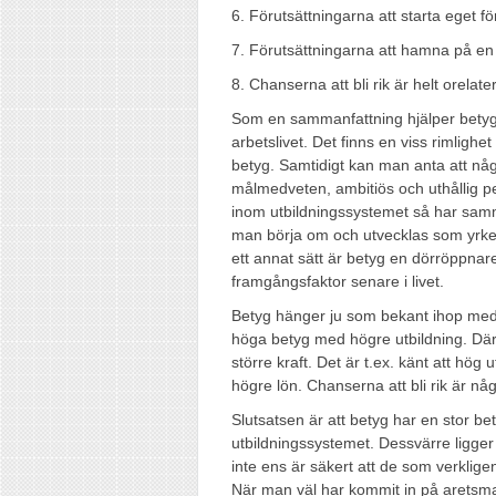
6. Förutsättningarna att starta eget för
7. Förutsättningarna att hamna på en l
8. Chanserna att bli rik är helt orelatera
Som en sammanfattning hjälper betyg 
arbetslivet. Det finns en viss rimlighe
betyg. Samtidigt kan man anta att någ
målmedveten, ambitiös och uthållig p
inom utbildningssystemet så har samma 
man börja om och utvecklas som yrke
ett annat sätt är betyg en dörröppnare
framgångsfaktor senare i livet.
Betyg hänger ju som bekant ihop med u
höga betyg med högre utbildning. Där 
större kraft. Det är t.ex. känt att hög u
högre lön. Chanserna att bli rik är n
Slutsatsen är att betyg har en stor b
utbildningssystemet. Dessvärre ligge
inte ens är säkert att de som verklig
När man väl har kommit in på aretsma