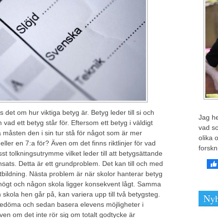
s det om hur viktiga betyg är. Betyg leder till si och
Jag he
 vad ett betyg står för. Eftersom ett betyg i väldigt
vad so
ra måsten den i sin tur stå för något som är mer
olika 
 eller en 7:a för? Även om det finns riktlinjer för vad
forskn
sst tolkningsutrymme vilket leder till att betygsättande
nsats. Detta är ett grundproblem. Det kan till och med
ildning. Nästa problem är när skolor hanterar betyg
 högt och någon skola ligger konsekvent lågt. Samma
 skola hen går på, kan variera upp till två betygsteg.
Nyh
att bedöma och sedan basera elevens möjligheter i
ven om det inte rör sig om totalt godtycke är