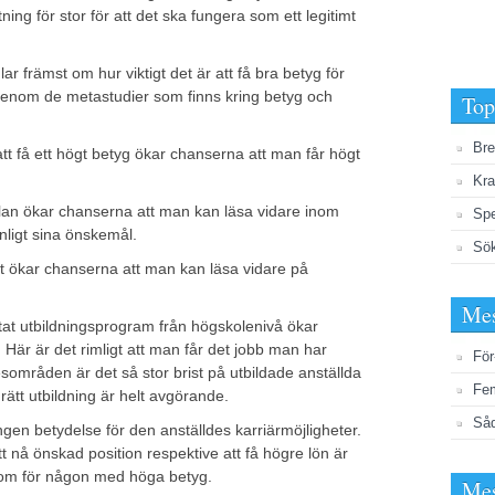
ing för stor för att det ska fungera som ett legitimt
främst om hur viktigt det är att få bra betyg för
 igenom de metastudier som finns kring betyg och
Top
Bre
tt få ett högt betyg ökar chanserna att man får högt
Kra
lan ökar chanserna att man kan läsa vidare inom
Spe
nligt sina önskemål.
Sö
t ökar chanserna att man kan läsa vidare på
Mes
tat utbildningsprogram från högskolenivå ökar
 Här är det rimligt att man får det jobb man har
För
kesområden är det så stor brist på utbildade anställda
Fem
 rätt utbildning är helt avgörande.
Såd
ngen betydelse för den anställdes karriärmöjligheter.
tt nå önskad position respektive att få högre lön är
som för någon med höga betyg.
Mes