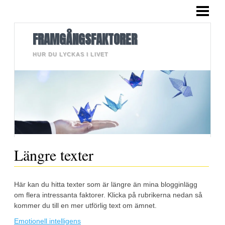
HEM
BLOGG
FRAMGÅNGSFAKTORER
LÄNGRE TEXTER
HUR DU LYCKAS I LIVET
BILDER
OM MIG
KONTAKT
Längre texter
Här kan du hitta texter som är längre än mina blogginlägg
om flera intressanta faktorer. Klicka på rubrikerna nedan så
kommer du till en mer utförlig text om ämnet.
Emotionell intelligens