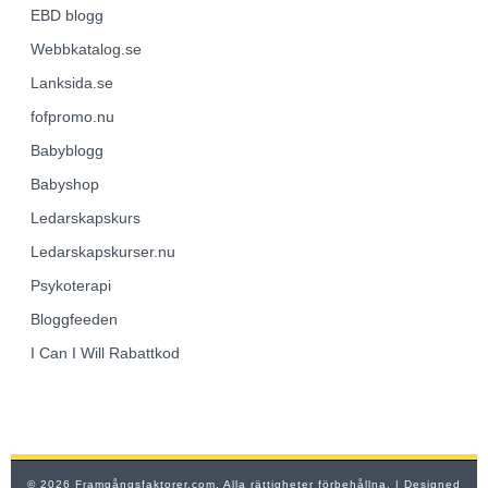
EBD
blogg
Webbkatalog.se
Lanksida.se
fofpromo.nu
Babyblogg
Babyshop
Ledarskapskurs
Ledarskapskurser.nu
Psykoterapi
Bloggfeeden
I Can I Will Rabattkod
© 2026 Framgångsfaktorer.com. Alla rättigheter förbehållna.
| Designed