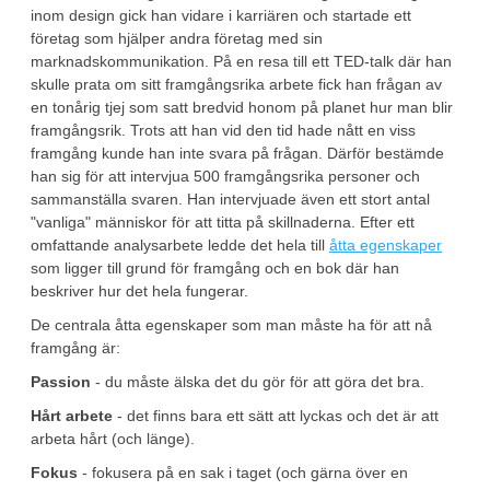
inom design gick han vidare i karriären och startade ett
företag som hjälper andra företag med sin
marknadskommunikation. På en resa till ett TED-talk där han
skulle prata om sitt framgångsrika arbete fick han frågan av
en tonårig tjej som satt bredvid honom på planet hur man blir
framgångsrik. Trots att han vid den tid hade nått en viss
framgång kunde han inte svara på frågan. Därför bestämde
han sig för att intervjua 500 framgångsrika personer och
sammanställa svaren. Han intervjuade även ett stort antal
"vanliga" människor för att titta på skillnaderna. Efter ett
omfattande analysarbete ledde det hela till
åtta egenskaper
som ligger till grund för framgång och en bok där han
beskriver hur det hela fungerar.
De centrala åtta egenskaper som man måste ha för att nå
framgång är:
Passion
- du måste älska det du gör för att göra det bra.
Hårt arbete
- det finns bara ett sätt att lyckas och det är att
arbeta hårt (och länge).
Fokus
- fokusera på en sak i taget (och gärna över en