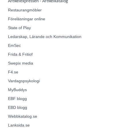
Artikelexpressen - Artikelkatalog
Restaurangmöbler
Föreläsningar online
State of Play
Ledarskap, Lärande och Kommunikation
EmSec
Frida & Fritiof
Swepix media
F4.se
Vardagspsykologi
MyBuddys
EBF
blogg
EBD
blogg
Webbkatalog.se
Lanksida.se