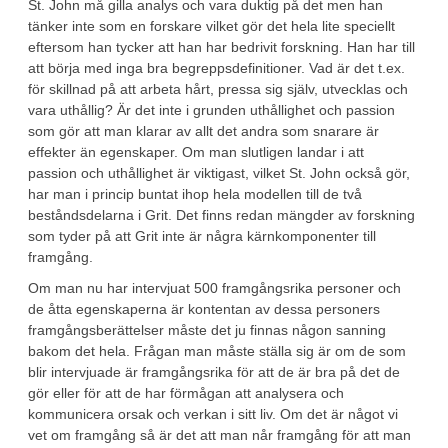
St. John må gilla analys och vara duktig på det men han
tänker inte som en forskare vilket gör det hela lite speciellt
eftersom han tycker att han har bedrivit forskning. Han har till
att börja med inga bra begreppsdefinitioner. Vad är det t.ex.
för skillnad på att arbeta hårt, pressa sig själv, utvecklas och
vara uthållig? Är det inte i grunden uthållighet och passion
som gör att man klarar av allt det andra som snarare är
effekter än egenskaper. Om man slutligen landar i att
passion och uthållighet är viktigast, vilket St. John också gör,
har man i princip buntat ihop hela modellen till de två
beståndsdelarna i Grit. Det finns redan mängder av forskning
som tyder på att Grit inte är några kärnkomponenter till
framgång.
Om man nu har intervjuat 500 framgångsrika personer och
de åtta egenskaperna är kontentan av dessa personers
framgångsberättelser måste det ju finnas någon sanning
bakom det hela. Frågan man måste ställa sig är om de som
blir intervjuade är framgångsrika för att de är bra på det de
gör eller för att de har förmågan att analysera och
kommunicera orsak och verkan i sitt liv. Om det är något vi
vet om framgång så är det att man når framgång för att man