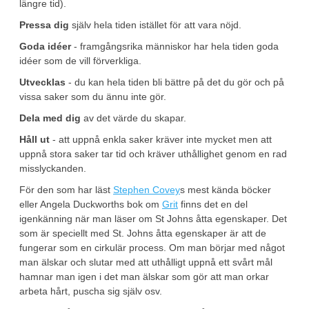
längre tid).
Pressa dig
själv hela tiden istället för att vara nöjd.
Goda idéer
- framgångsrika människor har hela tiden goda
idéer som de vill förverkliga.
Utvecklas
- du kan hela tiden bli bättre på det du gör och på
vissa saker som du ännu inte gör.
Dela med dig
av det värde du skapar.
Håll ut
- att uppnå enkla saker kräver inte mycket men att
uppnå stora saker tar tid och kräver uthållighet genom en rad
misslyckanden.
För den som har läst
Stephen Covey
s mest kända böcker
eller Angela Duckworths bok om
Grit
finns det en del
igenkänning när man läser om St Johns åtta egenskaper. Det
som är speciellt med St. Johns åtta egenskaper är att de
fungerar som en cirkulär process. Om man börjar med något
man älskar och slutar med att uthålligt uppnå ett svårt mål
hamnar man igen i det man älskar som gör att man orkar
arbeta hårt, puscha sig själv osv.