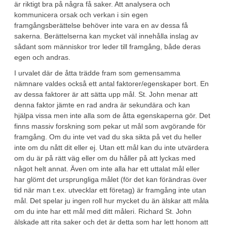
är riktigt bra på några få saker. Att analysera och
kommunicera orsak och verkan i sin egen
framgångsberättelse behöver inte vara en av dessa få
sakerna. Berättelserna kan mycket väl innehålla inslag av
sådant som människor tror leder till framgång, både deras
egen och andras.
I urvalet där de åtta trädde fram som gemensamma
nämnare valdes också ett antal faktorer/egenskaper bort. En
av dessa faktorer är att sätta upp mål. St. John menar att
denna faktor jämte en rad andra är sekundära och kan
hjälpa vissa men inte alla som de åtta egenskaperna gör. Det
finns massiv forskning som pekar ut mål som avgörande för
framgång. Om du inte vet vad du ska sikta på vet du heller
inte om du nått dit eller ej. Utan ett mål kan du inte utvärdera
om du är på rätt väg eller om du håller på att lyckas med
något helt annat. Även om inte alla har ett uttalat mål eller
har glömt det ursprungliga målet (för det kan förändras över
tid när man t.ex. utvecklar ett företag) är framgång inte utan
mål. Det spelar ju ingen roll hur mycket du än älskar att måla
om du inte har ett mål med ditt måleri. Richard St. John
älskade att rita saker och det är detta som har lett honom att