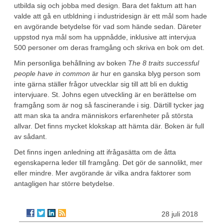
utbilda sig och jobba med design. Bara det faktum att han
valde att gå en utbldning i industridesign är ett mål som hade
en avgörande betydelse för vad som hände sedan. Däreter
uppstod nya mål som ha uppnådde, inklusive att intervjua
500 personer om deras framgång och skriva en bok om det.
Min personliga behållning av boken
The 8 traits successful
people have in common
är hur en ganska blyg person som
inte gärna ställer frågor utvecklar sig till att bli en duktig
intervjuare. St. Johns egen utveckling är en berättelse om
framgång som är nog så fascinerande i sig. Därtill tycker jag
att man ska ta andra människors erfarenheter på största
allvar. Det finns mycket klokskap att hämta där. Boken är full
av sådant.
Det finns ingen anledning att ifrågasätta om de åtta
egenskaperna leder till framgång. Det gör de sannolikt, mer
eller mindre. Mer avgörande är vilka andra faktorer som
antagligen har större betydelse.
28 juli 2018