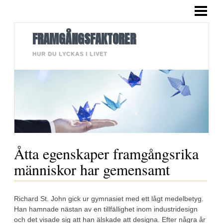
HEM
BLOGG
FRAMGÅNGSFAKTORER
LÄNGRE TEXTER
HUR DU LYCKAS I LIVET
BILDER
OM MIG
KONTAKT
Åtta egenskaper framgångsrika
människor har gemensamt
Richard St. John gick ur gymnasiet med ett lågt medelbetyg.
Han hamnade nästan av en tillfällighet inom industridesign
och det visade sig att han älskade att designa. Efter några år