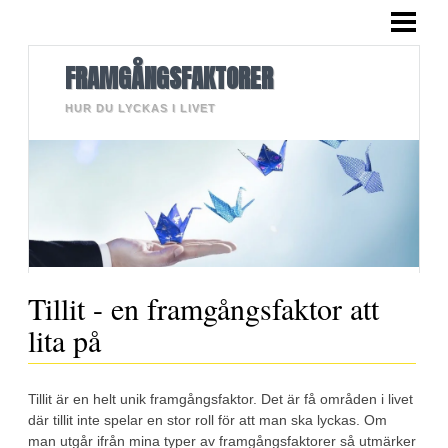
HEM
BLOGG
FRAMGÅNGSFAKTORER
LÄNGRE TEXTER
HUR DU LYCKAS I LIVET
BILDER
OM MIG
KONTAKT
Tillit - en framgångsfaktor att
lita på
Tillit är en helt unik framgångsfaktor. Det är få områden i livet
där tillit inte spelar en stor roll för att man ska lyckas. Om
man utgår ifrån mina typer av framgångsfaktorer så utmärker