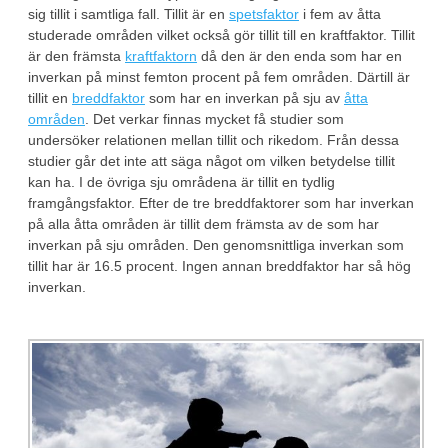
sig tillit i samtliga fall. Tillit är en
spetsfaktor
i fem av åtta
studerade områden vilket också gör tillit till en kraftfaktor. Tillit
är den främsta
kraftfaktorn
då den är den enda som har en
inverkan på minst femton procent på fem områden. Därtill är
tillit en
breddfaktor
som har en inverkan på sju av
åtta
områden
. Det verkar finnas mycket få studier som
undersöker relationen mellan tillit och rikedom. Från dessa
studier går det inte att säga något om vilken betydelse tillit
kan ha. I de övriga sju områdena är tillit en tydlig
framgångsfaktor. Efter de tre breddfaktorer som har inverkan
på alla åtta områden är tillit dem främsta av de som har
inverkan på sju områden. Den genomsnittliga inverkan som
tillit har är 16.5 procent. Ingen annan breddfaktor har så hög
inverkan.