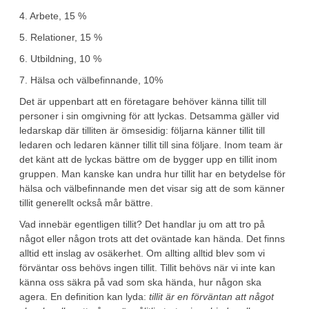
4. Arbete, 15 %
5. Relationer, 15 %
6. Utbildning, 10 %
7. Hälsa och välbefinnande, 10%
Det är uppenbart att en företagare behöver känna tillit till
personer i sin omgivning för att lyckas. Detsamma gäller vid
ledarskap där tilliten är ömsesidig: följarna känner tillit till
ledaren och ledaren känner tillit till sina följare. Inom team är
det känt att de lyckas bättre om de bygger upp en tillit inom
gruppen. Man kanske kan undra hur tillit har en betydelse för
hälsa och välbefinnande men det visar sig att de som känner
tillit generellt också mår bättre.
Vad innebär egentligen tillit? Det handlar ju om att tro på
något eller någon trots att det oväntade kan hända. Det finns
alltid ett inslag av osäkerhet. Om allting alltid blev som vi
förväntar oss behövs ingen tillit. Tillit behövs när vi inte kan
känna oss säkra på vad som ska hända, hur någon ska
agera. En definition kan lyda:
tillit är
en förväntan att något