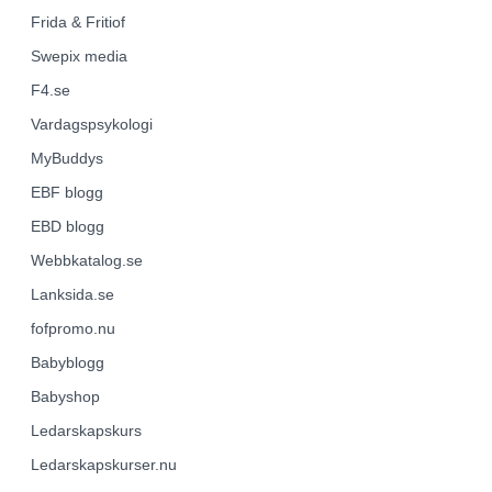
Frida & Fritiof
Swepix media
F4.se
Vardagspsykologi
MyBuddys
EBF
blogg
EBD
blogg
Webbkatalog.se
Lanksida.se
fofpromo.nu
Babyblogg
Babyshop
Ledarskapskurs
Ledarskapskurser.nu