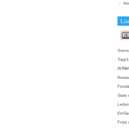
Att
Län
Svens
Topp1
Artike
Resta
Förelä
State 
Ledar
EmSe
Frida 