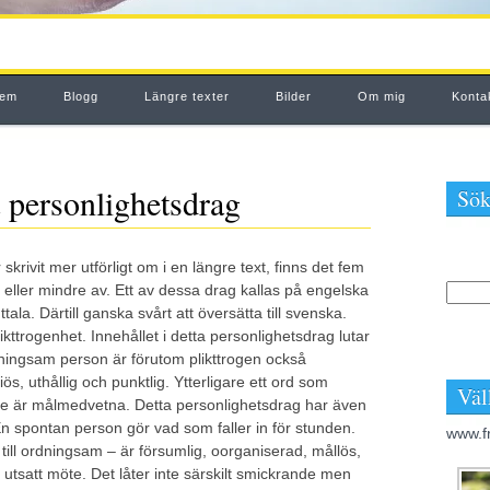
em
Blogg
Längre texter
Bilder
Om mig
Konta
 personlighetsdrag
Sök
 skrivit mer utförligt om i en längre text, finns det fem
 eller mindre av. Ett av dessa drag kallas på engelska
ala. Därtill ganska svårt att översätta till svenska.
ttrogenhet. Innehållet i detta personlighetsdrag lutar
ingsam person är förutom plikttrogen också
s, uthållig och punktlig. Ytterligare ett ord som
Väl
de är målmedvetna. Detta personlighetsdrag har även
n spontan person gör vad som faller in för stunden.
www.f
ill ordningsam – är försumlig, oorganiserad, mållös,
ll utsatt möte. Det låter inte särskilt smickrande men