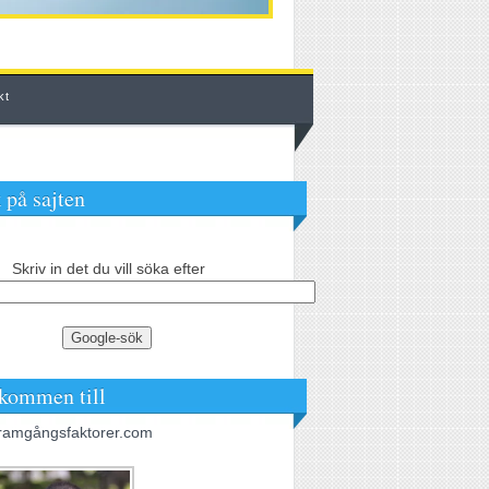
kt
 på sajten
Skriv in det du vill söka efter
kommen till
ramgångsfaktorer.com