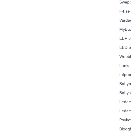
Swepi
F4.se
Varda
MyBu
EBF
b
EBD
b
Webbk
Lanks
fofpr
Babyb
Babys
Ledar
Ledar
Psyko
Blogg