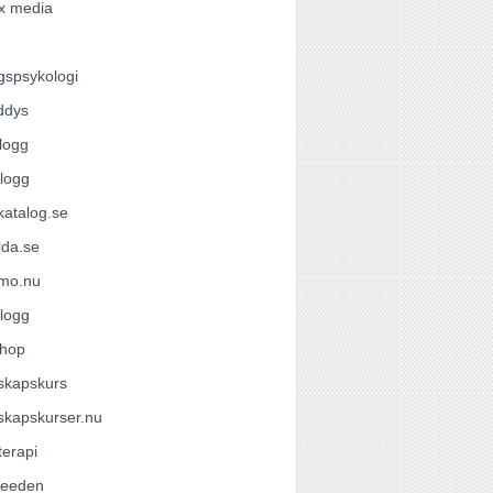
x media
gspsykologi
ddys
logg
logg
atalog.se
ida.se
omo.nu
logg
hop
skapskurs
skapskurser.nu
terapi
feeden