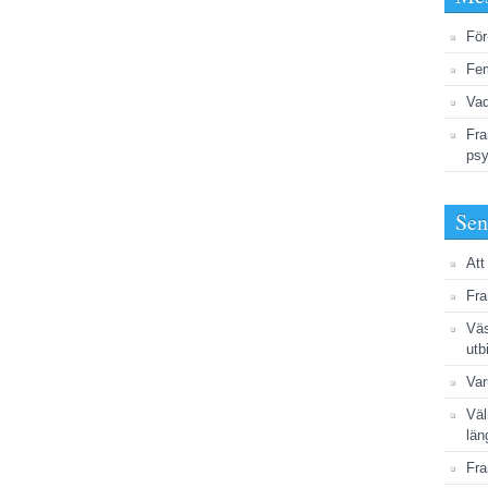
För
Fem
Vad
Fra
psy
Sen
Att
Fra
Väs
utb
Var
Väl
län
Fra