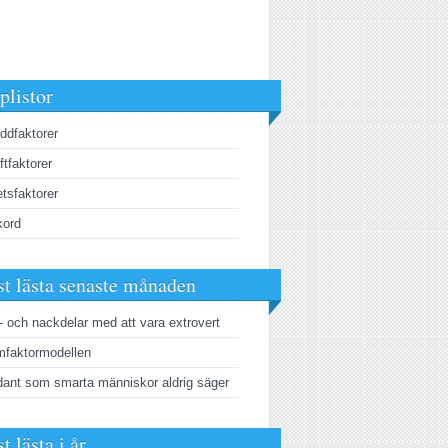
plistor
ddfaktorer
ftfaktorer
tsfaktorer
kord
t lästa senaste månaden
- och nackdelar med att vara extrovert
faktormodellen
ant som smarta människor aldrig säger
t lästa i år