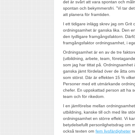
det är svårt att vara spontan och målm
spontan och bekymmersfri. ”Vi tar d
att planera för framtiden.
I ett tidigare inlägg skrev jag om Grit 
ordningsamhet är ganska lika. Den en
den tydligare framgångsfaktorn. Därfö
framgångsfaktor ordningsamhet, i ege
Ordningsamhet är en av de tre faktor
(utbildning, arbete, team, företagande
som jag har tittat på. Ordningsamhet 
ganska jämt fördelad över de åtta om
som störst. Där är effekten 15 % vilk
Personer med ett utmärkande ordning
chefer. En uppskattad person att ha 
team och för rikedom.
I en jämförelse mellan ordningsamhet o
utbildning, kanske till och med lite s
ordningsamhet en större effekt. Vi kan
betydelsefullt personlighetsdrag om 
också texten om
fem livsfärdigheter
so