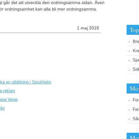
ögt går det att utveckla den ordningsamma sidan. Även
 för ordningsamhet kan alla bli mer ordningsamma.
1 maj 2018
Top
Bre
Kra
Spe
Sö
ka en utbildning i Stockholm
Mes
a reklam
arar länge
För
ikt
Fem
Såd
Mes