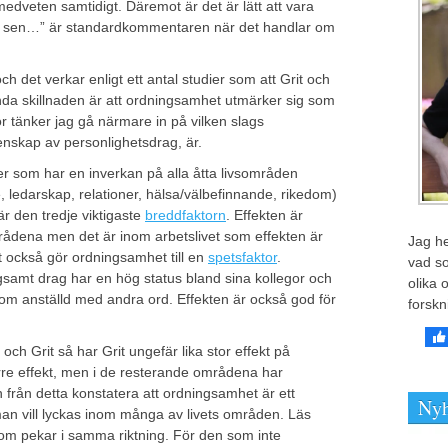
edveten samtidigt. Däremot är det är lätt att vara
et sen…” är standardkommentaren när det handlar om
och det verkar enligt ett antal studier som att Grit och
da skillnaden är att ordningsamhet utmärker sig som
r tänker jag gå närmare in på vilken slags
nskap av personlighetsdrag, är.
er som har en inverkan på alla åtta livsområden
, ledarskap, relationer, hälsa/välbefinnande, rikedom)
är den tredje viktigaste
breddfaktorn
. Effekten är
rådena men det är inom arbetslivet som effekten är
Jag he
et också gör ordningsamhet till en
spetsfaktor
.
vad so
samt drag har en hög status bland sina kollegor och
olika 
som anställd med andra ord. Effekten är också god för
forskn
ch Grit så har Grit ungefär lika stor effekt på
törre effekt, men i de resterande områdena har
 från detta konstatera att ordningsamhet är ett
Nyh
man vill lyckas inom många av livets områden. Läs
m pekar i samma riktning. För den som inte