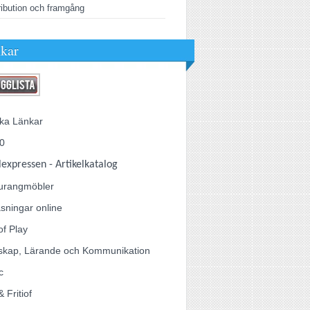
ribution och framgång
kar
ka Länkar
0
lexpressen - Artikelkatalog
urangmöbler
sningar online
of Play
skap, Lärande och Kommunikation
c
& Fritiof