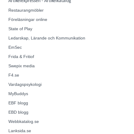
Artikelexpressen - Artikelkatalog
Restaurangmöbler
Föreläsningar online
State of Play
Ledarskap, Lärande och Kommunikation
EmSec
Frida & Fritiof
Swepix media
F4.se
Vardagspsykologi
MyBuddys
EBF
blogg
EBD
blogg
Webbkatalog.se
Lanksida.se