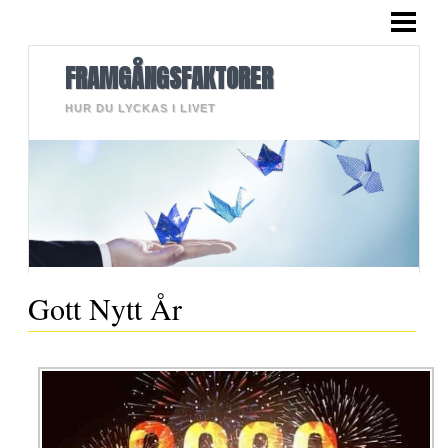
HEM
BLOGG
FRAMGÅNGSFAKTORER
LÄNGRE TEXTER
HUR DU LYCKAS I LIVET
BILDER
OM MIG
KONTAKT
Gott Nytt År