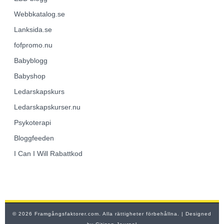
Webbkatalog.se
Lanksida.se
fofpromo.nu
Babyblogg
Babyshop
Ledarskapskurs
Ledarskapskurser.nu
Psykoterapi
Bloggfeeden
I Can I Will Rabattkod
© 2026 Framgångsfaktorer.com. Alla rättigheter förbehållna.
| Designed