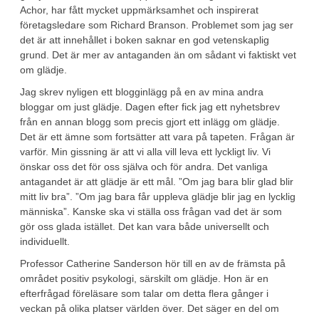
Achor, har fått mycket uppmärksamhet och inspirerat
företagsledare som Richard Branson. Problemet som jag ser
det är att innehållet i boken saknar en god vetenskaplig
grund. Det är mer av antaganden än om sådant vi faktiskt vet
om glädje.
Jag skrev nyligen ett blogginlägg på en av mina andra
bloggar om just glädje. Dagen efter fick jag ett nyhetsbrev
från en annan blogg som precis gjort ett inlägg om glädje.
Det är ett ämne som fortsätter att vara på tapeten. Frågan är
varför. Min gissning är att vi alla vill leva ett lyckligt liv. Vi
önskar oss det för oss själva och för andra. Det vanliga
antagandet är att glädje är ett mål. ”Om jag bara blir glad blir
mitt liv bra”. ”Om jag bara får uppleva glädje blir jag en lycklig
människa”. Kanske ska vi ställa oss frågan vad det är som
gör oss glada istället. Det kan vara både universellt och
individuellt.
Professor Catherine Sanderson hör till en av de främsta på
området positiv psykologi, särskilt om glädje. Hon är en
efterfrågad föreläsare som talar om detta flera gånger i
veckan på olika platser världen över. Det säger en del om