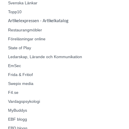
Svenska Länkar
Topp10
Artikelexpressen - Artikelkatalog
Restaurangmöbler
Föreläsningar online
State of Play
Ledarskap, Lärande och Kommunikation
EmSec
Frida & Fritiof
Swepix media
F4.se
Vardagspsykologi
MyBuddys
EBF
blogg
EBD
blogg