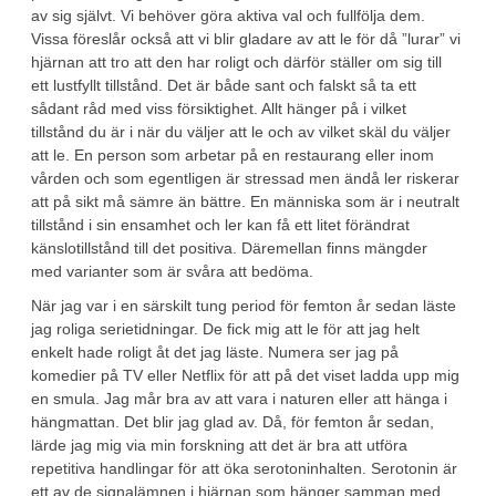
av sig självt. Vi behöver göra aktiva val och fullfölja dem.
Vissa föreslår också att vi blir gladare av att le för då ”lurar” vi
hjärnan att tro att den har roligt och därför ställer om sig till
ett lustfyllt tillstånd. Det är både sant och falskt så ta ett
sådant råd med viss försiktighet. Allt hänger på i vilket
tillstånd du är i när du väljer att le och av vilket skäl du väljer
att le. En person som arbetar på en restaurang eller inom
vården och som egentligen är stressad men ändå ler riskerar
att på sikt må sämre än bättre. En människa som är i neutralt
tillstånd i sin ensamhet och ler kan få ett litet förändrat
känslotillstånd till det positiva. Däremellan finns mängder
med varianter som är svåra att bedöma.
När jag var i en särskilt tung period för femton år sedan läste
jag roliga serietidningar. De fick mig att le för att jag helt
enkelt hade roligt åt det jag läste. Numera ser jag på
komedier på TV eller Netflix för att på det viset ladda upp mig
en smula. Jag mår bra av att vara i naturen eller att hänga i
hängmattan. Det blir jag glad av. Då, för femton år sedan,
lärde jag mig via min forskning att det är bra att utföra
repetitiva handlingar för att öka serotoninhalten. Serotonin är
ett av de signalämnen i hjärnan som hänger samman med