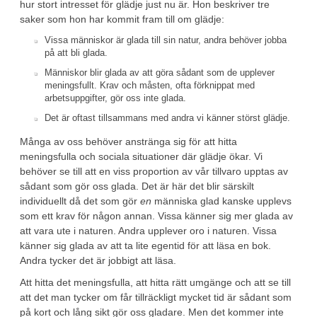
hur stort intresset för glädje just nu är. Hon beskriver tre
saker som hon har kommit fram till om glädje:
Vissa människor är glada till sin natur, andra behöver jobba
på att bli glada.
Människor blir glada av att göra sådant som de upplever
meningsfullt. Krav och måsten, ofta förknippat med
arbetsuppgifter, gör oss inte glada.
Det är oftast tillsammans med andra vi känner störst glädje.
Många av oss behöver anstränga sig för att hitta
meningsfulla och sociala situationer där glädje ökar. Vi
behöver se till att en viss proportion av vår tillvaro upptas av
sådant som gör oss glada. Det är här det blir särskilt
individuellt då det som gör
en
människa glad kanske upplevs
som ett krav för någon annan. Vissa känner sig mer glada av
att vara ute i naturen. Andra upplever oro i naturen. Vissa
känner sig glada av att ta lite egentid för att läsa en bok.
Andra tycker det är jobbigt att läsa.
Att hitta det meningsfulla, att hitta rätt umgänge och att se till
att det man tycker om får tillräckligt mycket tid är sådant som
på kort och lång sikt gör oss gladare. Men det kommer inte