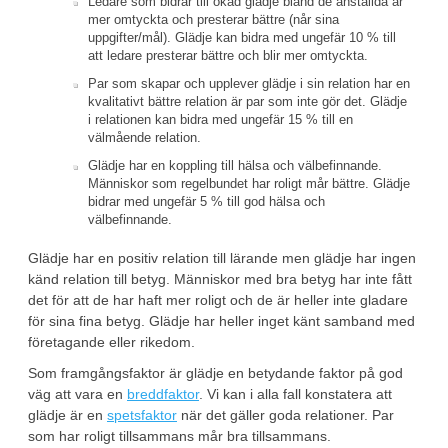
Ledare som bidrar till ökad glädje bland de anställda är
mer omtyckta och presterar bättre (når sina
uppgifter/mål). Glädje kan bidra med ungefär 10 % till
att ledare presterar bättre och blir mer omtyckta.
Par som skapar och upplever glädje i sin relation har en
kvalitativt bättre relation är par som inte gör det. Glädje
i relationen kan bidra med ungefär 15 % till en
välmående relation.
Glädje har en koppling till hälsa och välbefinnande.
Människor som regelbundet har roligt mår bättre. Glädje
bidrar med ungefär 5 % till god hälsa och
välbefinnande.
Glädje har en positiv relation till lärande men glädje har ingen
känd relation till betyg. Människor med bra betyg har inte fått
det för att de har haft mer roligt och de är heller inte gladare
för sina fina betyg. Glädje har heller inget känt samband med
företagande eller rikedom.
Som framgångsfaktor är glädje en betydande faktor på god
väg att vara en
breddfaktor
. Vi kan i alla fall konstatera att
glädje är en
spetsfaktor
när det gäller goda relationer. Par
som har roligt tillsammans mår bra tillsammans.