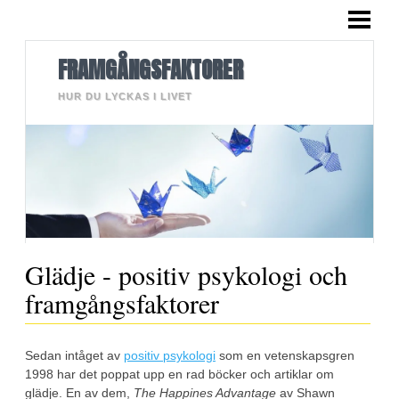
HEM
BLOGG
FRAMGÅNGSFAKTORER
LÄNGRE TEXTER
HUR DU LYCKAS I LIVET
BILDER
OM MIG
KONTAKT
Glädje - positiv psykologi och
framgångsfaktorer
Sedan intåget av
positiv psykologi
som en vetenskapsgren
1998 har det poppat upp en rad böcker och artiklar om
glädje. En av dem,
The Happines Advantage
av Shawn