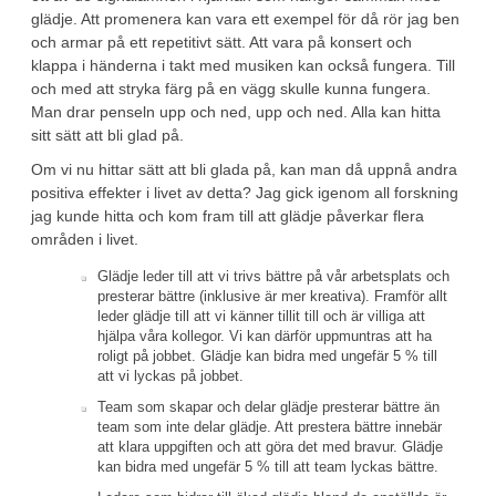
glädje. Att promenera kan vara ett exempel för då rör jag ben
och armar på ett repetitivt sätt. Att vara på konsert och
klappa i händerna i takt med musiken kan också fungera. Till
och med att stryka färg på en vägg skulle kunna fungera.
Man drar penseln upp och ned, upp och ned. Alla kan hitta
sitt sätt att bli glad på.
Om vi nu hittar sätt att bli glada på, kan man då uppnå andra
positiva effekter i livet av detta? Jag gick igenom all forskning
jag kunde hitta och kom fram till att glädje påverkar flera
områden i livet.
Glädje leder till att vi trivs bättre på vår arbetsplats och
presterar bättre (inklusive är mer kreativa). Framför allt
leder glädje till att vi känner tillit till och är villiga att
hjälpa våra kollegor. Vi kan därför uppmuntras att ha
roligt på jobbet. Glädje kan bidra med ungefär 5 % till
att vi lyckas på jobbet.
Team som skapar och delar glädje presterar bättre än
team som inte delar glädje. Att prestera bättre innebär
att klara uppgiften och att göra det med bravur. Glädje
kan bidra med ungefär 5 % till att team lyckas bättre.