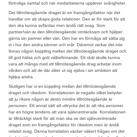
förtroliga samtal och när medarbetarna upplever svårigheter.
Det tillmötesgående draget är en framgångsfaktor när det
handlar om att skapa goda relationer. Den är för stark för att
den ska kunna avfärdas men ändå rätt svag. Som
partner/vän är den tillmötesgående omtäcksam och hjälper
gärna sin partner eller vän. Den har en förmåga att sätta sig
in i hur den andra känner och mår. Däremot verkar det inte
finnas någon koppling mellan det tillmötesgående draget och
till god hälsa och gott välbefinnande. Ett skäl skulle kunna
vara att många med ett tillmötesgående drag arbetar inom
vården och att de där sliter ut sig själva i sin ambition att
hjälpa andra.
Slutligen har vi en koppling mellan det tillmöstesgående
draget och rikedom. Korrelationen är negativ vilket betyder
att ju rikare någon är desto mindre tillmötesgående är
personen. Ett annat sätt att uttrycka det är att rika personer
har en högre tendens att vara självcentrerade. Korrelationen
är tillräckligt stark för att man ska se det självcentrerade
draget som en framgångsfaktor för rikedom men är ändå
relativt svag. Denna korrelation väcker säkert frågan om det