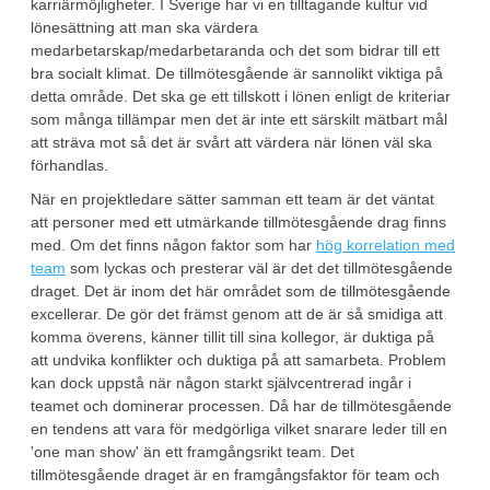
karriärmöjligheter. I Sverige har vi en tilltagande kultur vid
lönesättning att man ska värdera
medarbetarskap/medarbetaranda och det som bidrar till ett
bra socialt klimat. De tillmötesgående är sannolikt viktiga på
detta område. Det ska ge ett tillskott i lönen enligt de kriteriar
som många tillämpar men det är inte ett särskilt mätbart mål
att sträva mot så det är svårt att värdera när lönen väl ska
förhandlas.
När en projektledare sätter samman ett team är det väntat
att personer med ett utmärkande tillmötesgående drag finns
med. Om det finns någon faktor som har
hög korrelation med
team
som lyckas och presterar väl är det det tillmötesgående
draget. Det är inom det här området som de tillmötesgående
excellerar. De gör det främst genom att de är så smidiga att
komma överens, känner tillit till sina kollegor, är duktiga på
att undvika konflikter och duktiga på att samarbeta. Problem
kan dock uppstå när någon starkt självcentrerad ingår i
teamet och dominerar processen. Då har de tillmötesgående
en tendens att vara för medgörliga vilket snarare leder till en
'one man show' än ett framgångsrikt team. Det
tillmötesgående draget är en framgångsfaktor för team och