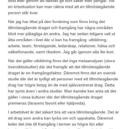
stöd eller genom att faktiskt ge bort saker eller pengar. Vid
en krissituation kan man räkna med att en tillmöstegående
person står kvar.
När jag har tittat på den forskning som finns kring det
tillmötesgående draget och framgång har några områden
blivit mer påtagliga än andra. Jag har sedan tidigare valt ut
åtta områden i livet där vi kan ha framgång: utbildning,
arbete, team, företagande, ledarskap, relationer, hälsa och
välbefinnande, samt rikedom. Jag går igenom alla lite kort.
När det gäller utbildning finns det inga metaanalyser (stora
översiktsstudier) där det framgår att det tillmötesgående
draget är en framgångsfaktor. Däremot finns det en svensk
studie där det är tydligt att personer med ett tillmötesgående
drag har högre betyg än de med självcentrerat drag. Detta
har synts även i andra studier. Man kanske kan anta att det
gäller i vissa kulturer där det tillmötesgående draget
premieras (lärarens favorit eller hjälpreda).
I arbetslivet är det säkert bra att vara tillmötesgående. Det är
ett drag som andra kan tycka om och uppskatta. Däremot
leder det inte till framgång i termer av högre lön eller