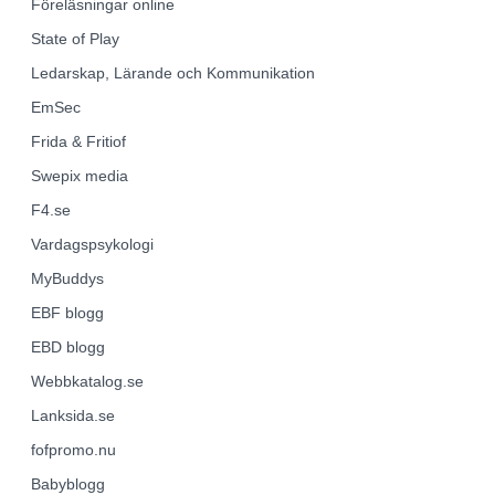
Föreläsningar online
State of Play
Ledarskap, Lärande och Kommunikation
EmSec
Frida & Fritiof
Swepix media
F4.se
Vardagspsykologi
MyBuddys
EBF
blogg
EBD
blogg
Webbkatalog.se
Lanksida.se
fofpromo.nu
Babyblogg