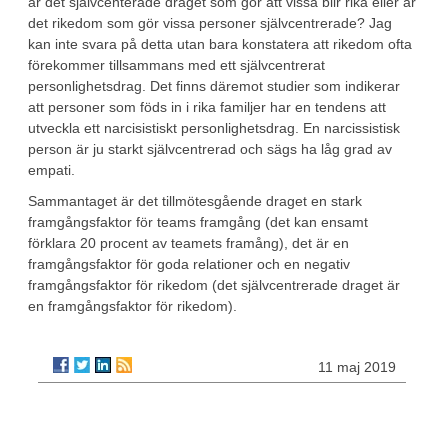
är det självcenterade draget som gör att vissa blir rika eller är
det rikedom som gör vissa personer självcentrerade? Jag
kan inte svara på detta utan bara konstatera att rikedom ofta
förekommer tillsammans med ett självcentrerat
personlighetsdrag. Det finns däremot studier som indikerar
att personer som föds in i rika familjer har en tendens att
utveckla ett narcisistiskt personlighetsdrag. En narcissistisk
person är ju starkt självcentrerad och sägs ha låg grad av
empati.
Sammantaget är det tillmötesgående draget en stark
framgångsfaktor för teams framgång (det kan ensamt
förklara 20 procent av teamets framång), det är en
framgångsfaktor för goda relationer och en negativ
framgångsfaktor för rikedom (det självcentrerade draget är
en framgångsfaktor för rikedom).
11 maj 2019