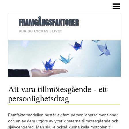
HEM
BLOGG
FRAMGÅNGSFAKTORER
LÄNGRE TEXTER
HUR DU LYCKAS I LIVET
BILDER
OM MIG
KONTAKT
Att vara tillmötesgående - ett
personlighetsdrag
Femfaktormodellen består av fem personlighetsdimensioner
och en av dem utgörs av ytterligheterna tillmötesgående och
självcentrerad. Man skulle också kunna kalla motpolen till