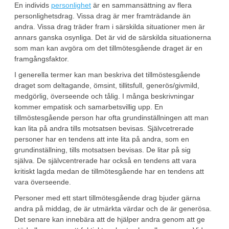
En individs
personlighet
är en sammansättning av flera
personlighetsdrag. Vissa drag är mer framträdande än
andra. Vissa drag träder fram i särskilda situationer men är
annars ganska osynliga. Det är vid de särskilda situationerna
som man kan avgöra om det tillmötesgående draget är en
framgångsfaktor.
I generella termer kan man beskriva det tillmöstesgående
draget som deltagande, ömsint, tillitsfull, generös/givmild,
medgörlig, överseende och tålig. I många beskrivningar
kommer empatisk och samarbetsvillig upp. En
tillmöstesgående person har ofta grundinställningen att man
kan lita på andra tills motsatsen bevisas. Självcetrerade
personer har en tendens att inte lita på andra, som en
grundinställning, tills motsatsen bevisas. De litar på sig
själva. De självcentrerade har också en tendens att vara
kritiskt lagda medan de tillmötesgående har en tendens att
vara överseende.
Personer med ett start tillmötesgående drag bjuder gärna
andra på middag, de är utmärkta värdar och de är generösa.
Det senare kan innebära att de hjälper andra genom att ge