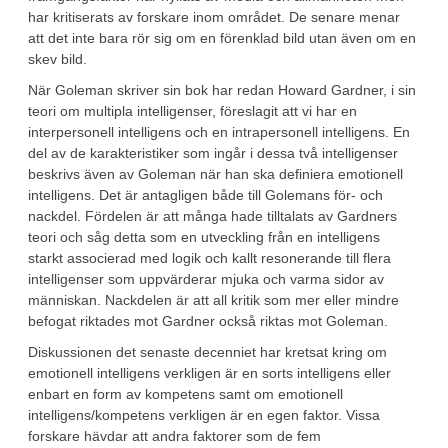
har kritiserats av forskare inom området. De senare menar
att det inte bara rör sig om en förenklad bild utan även om en
skev bild.
När Goleman skriver sin bok har redan Howard Gardner, i sin
teori om multipla intelligenser, föreslagit att vi har en
interpersonell intelligens och en intrapersonell intelligens. En
del av de karakteristiker som ingår i dessa två intelligenser
beskrivs även av Goleman när han ska definiera emotionell
intelligens. Det är antagligen både till Golemans för- och
nackdel. Fördelen är att många hade tilltalats av Gardners
teori och såg detta som en utveckling från en intelligens
starkt associerad med logik och kallt resonerande till flera
intelligenser som uppvärderar mjuka och varma sidor av
människan. Nackdelen är att all kritik som mer eller mindre
befogat riktades mot Gardner också riktas mot Goleman.
Diskussionen det senaste decenniet har kretsat kring om
emotionell intelligens verkligen är en sorts intelligens eller
enbart en form av kompetens samt om emotionell
intelligens/kompetens verkligen är en egen faktor. Vissa
forskare hävdar att andra faktorer som de fem