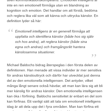
även kommunikationskompetens. Emotionell intelligens är
inte en ren emotionell förmåga utan en blandning av
kognition och emotion. Det handlar om att förstå, bedöma
och reglera lika väl som att känna och uttrycka känslor. En
definition lyder så här:
Emotionell intelligens är en generell förmåga att
uppfatta och identifiera känslor (både hos sig själv
och hos andra), att reglera känslor (både sina
egna och andras) och framgångsrikt hantera
känslosamma situationer.
Michael Baldochs bidrag återspeglas i den första delen av
definitionen. Han menade att vissa individer är mer sensitiva
för andras känslouttryck och därför har utvecklat just denna
del av den emotionella intelligensen. Det antyder, vilket
många långt senare också hävdar, att man kan lära sig att bli
mer känslig för andras känslor. Den emotionella intelligensen
kan öka i förfining. Baldochs sensitivitet är enbart en del som
kan förfinas. Ett vanligt sätt att tala om emotionell intelligens
idag är att dela upp det i fyra områden. Man kan förfina ett