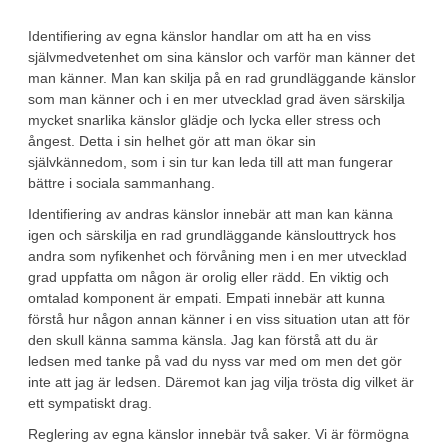
Identifiering av egna känslor handlar om att ha en viss
självmedvetenhet om sina känslor och varför man känner det
man känner. Man kan skilja på en rad grundläggande känslor
som man känner och i en mer utvecklad grad även särskilja
mycket snarlika känslor glädje och lycka eller stress och
ångest. Detta i sin helhet gör att man ökar sin
självkännedom, som i sin tur kan leda till att man fungerar
bättre i sociala sammanhang.
Identifiering av andras känslor innebär att man kan känna
igen och särskilja en rad grundläggande känslouttryck hos
andra som nyfikenhet och förvåning men i en mer utvecklad
grad uppfatta om någon är orolig eller rädd. En viktig och
omtalad komponent är empati. Empati innebär att kunna
förstå hur någon annan känner i en viss situation utan att för
den skull känna samma känsla. Jag kan förstå att du är
ledsen med tanke på vad du nyss var med om men det gör
inte att jag är ledsen. Däremot kan jag vilja trösta dig vilket är
ett sympatiskt drag.
Reglering av egna känslor innebär två saker. Vi är förmögna