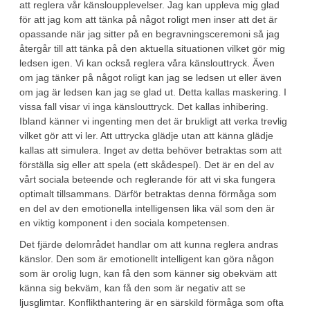
att reglera vår känsloupplevelser. Jag kan uppleva mig glad
för att jag kom att tänka på något roligt men inser att det är
opassande när jag sitter på en begravningsceremoni så jag
återgår till att tänka på den aktuella situationen vilket gör mig
ledsen igen. Vi kan också reglera våra känslouttryck. Även
om jag tänker på något roligt kan jag se ledsen ut eller även
om jag är ledsen kan jag se glad ut. Detta kallas maskering. I
vissa fall visar vi inga känslouttryck. Det kallas inhibering.
Ibland känner vi ingenting men det är brukligt att verka trevlig
vilket gör att vi ler. Att uttrycka glädje utan att känna glädje
kallas att simulera. Inget av detta behöver betraktas som att
förställa sig eller att spela (ett skådespel). Det är en del av
vårt sociala beteende och reglerande för att vi ska fungera
optimalt tillsammans. Därför betraktas denna förmåga som
en del av den emotionella intelligensen lika väl som den är
en viktig komponent i den sociala kompetensen.
Det fjärde delområdet handlar om att kunna reglera andras
känslor. Den som är emotionellt intelligent kan göra någon
som är orolig lugn, kan få den som känner sig obekväm att
känna sig bekväm, kan få den som är negativ att se
ljusglimtar. Konflikthantering är en särskild förmåga som ofta