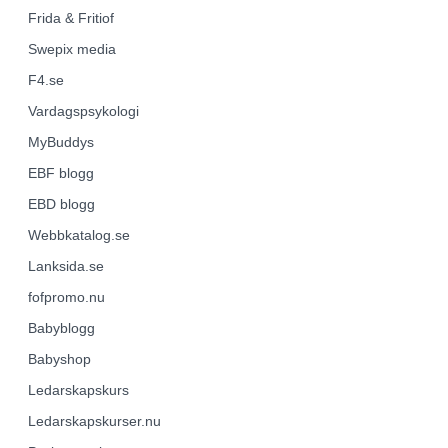
Frida & Fritiof
Swepix media
F4.se
Vardagspsykologi
MyBuddys
EBF
blogg
EBD
blogg
Webbkatalog.se
Lanksida.se
fofpromo.nu
Babyblogg
Babyshop
Ledarskapskurs
Ledarskapskurser.nu