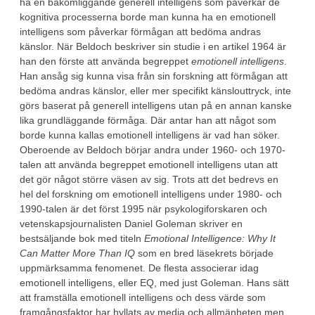
ha en bakomliggande generell intelligens som påverkar de
kognitiva processerna borde man kunna ha en emotionell
intelligens som påverkar förmågan att bedöma andras
känslor. När Beldoch beskriver sin studie i en artikel 1964 är
han den förste att använda begreppet
emotionell intelligens
.
Han ansåg sig kunna visa från sin forskning att förmågan att
bedöma andras känslor, eller mer specifikt känslouttryck, inte
görs baserat på generell intelligens utan på en annan kanske
lika grundläggande förmåga. Där antar han att något som
borde kunna kallas emotionell intelligens är vad han söker.
Oberoende av Beldoch börjar andra under 1960- och 1970-
talen att använda begreppet emotionell intelligens utan att
det gör något större väsen av sig. Trots att det bedrevs en
hel del forskning om emotionell intelligens under 1980- och
1990-talen är det först 1995 när psykologiforskaren och
vetenskapsjournalisten Daniel Goleman skriver en
bestsäljande bok med titeln
Emotional Intelligence: Why It
Can Matter More Than IQ
som en bred läsekrets började
uppmärksamma fenomenet. De flesta associerar idag
emotionell intelligens, eller EQ, med just Goleman. Hans sätt
att framställa emotionell intelligens och dess värde som
framgångsfaktor har hyllats av media och allmänheten men