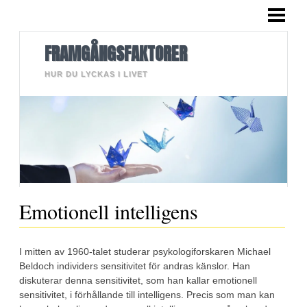
HEM
BLOGG
FRAMGÅNGSFAKTORER
LÄNGRE TEXTER
HUR DU LYCKAS I LIVET
BILDER
OM MIG
KONTAKT
Emotionell intelligens
I mitten av 1960-talet studerar psykologiforskaren Michael
Beldoch individers sensitivitet för andras känslor. Han
diskuterar denna sensitivitet, som han kallar emotionell
sensitivitet, i förhållande till intelligens. Precis som man kan